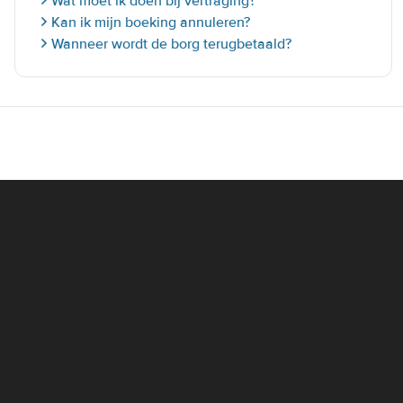
Wat moet ik doen bij vertraging?
Kan ik mijn boeking annuleren?
Wanneer wordt de borg terugbetaald?