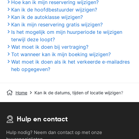
Hoe kan ik mijn reservering wijzigen?
Kan ik de hoofdbestuurder wijzigen?
Kan ik de autoklasse wijzigen?
Kan ik mijn reservering gratis wijzigen?
Is het mogelijk om mijn huurperiode te wijzigen
terwijl deze loopt?
Wat moet ik doen bij vertraging?
Tot wanneer kan ik mijn boeking wijzigen?
Wat moet ik doen als ik het verkeerde e-mailadres
heb opgegeven?
Home
Kan ik de datums, tijden of locatie wijzigen?
Hulp en contact
Hulp nodig? Neem dan contact op met onze