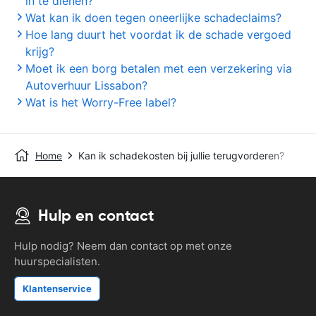
in te dienen?
Wat kan ik doen tegen oneerlijke schadeclaims?
Hoe lang duurt het voordat ik de schade vergoed
krijg?
Moet ik een borg betalen met een verzekering via
Autoverhuur Lissabon?
Wat is het Worry-Free label?
Home
Kan ik schadekosten bij jullie terugvorderen?
Hulp en contact
Hulp nodig? Neem dan contact op met onze
huurspecialisten.
Klantenservice