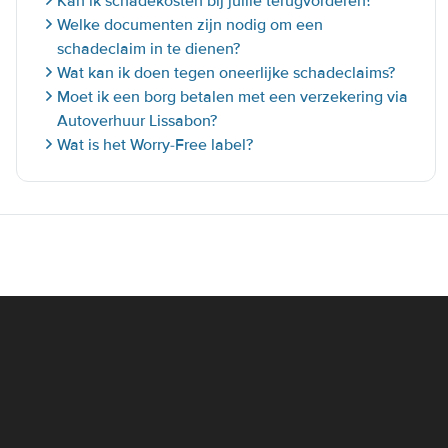
Kan ik schadekosten bij jullie terugvorderen?
Welke documenten zijn nodig om een
schadeclaim in te dienen?
Wat kan ik doen tegen oneerlijke schadeclaims?
Moet ik een borg betalen met een verzekering via
Autoverhuur Lissabon?
Wat is het Worry-Free label?