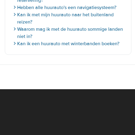
reservering?
Hebben alle huurauto's een navigatiesysteem?
Kan ik met mijn huurauto naar het buitenland
reizen?
Waarom mag ik met de huurauto sommige landen
niet in?
Kan ik een huurauto met winterbanden boeken?